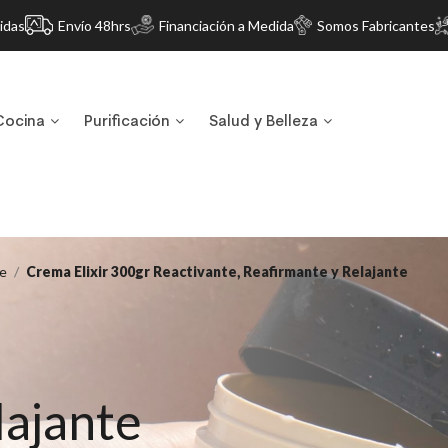
idas
Envío 48hrs
Financiación a Medida
Somos Fabricantes
Cocina
Purificación
Salud y Belleza
e
Crema Elixir 300gr Reactivante, Reafirmante y Relajante
ajante