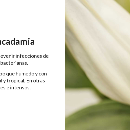
acadamia
revenir infecciones de
ibacterianas.
empo que húmedo y con
 y tropical. En otras
es e intensos.