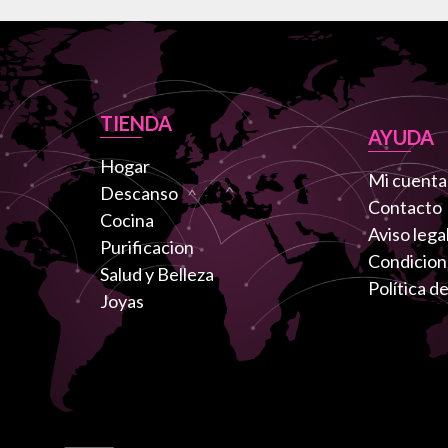
TIENDA
AYUDA
Hogar
Mi cuenta
Descanso
Contacto
Cocina
Aviso lega
Purificacion
Condicion
Salud y Belleza
Política d
Joyas