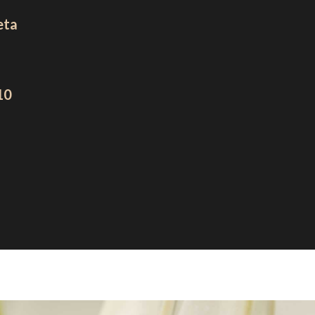
eta
10