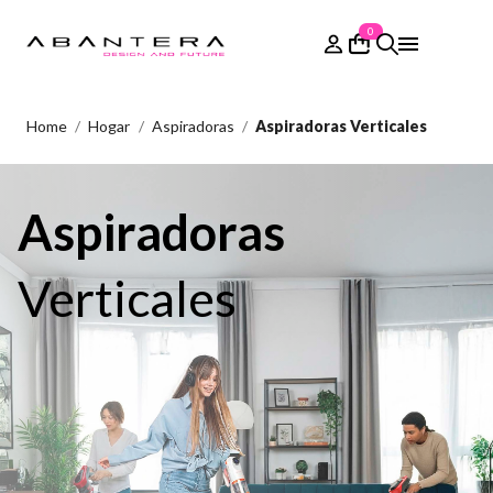
0
Home
Hogar
Aspiradoras
Aspiradoras Verticales
Aspiradoras
Verticales