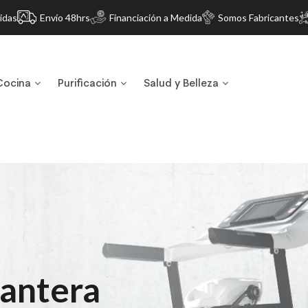
idas
Envío 48hrs
Financiación a Medida
Somos Fabricantes
Cocina
Purificación
Salud y Belleza
bantera