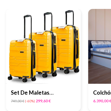
Set De Maletas
Colchó
Ultraligeras Luxury -
Doctor
Precio
299,60 €
6.390,00 
749,00 €
-60%
base
Grafeno...