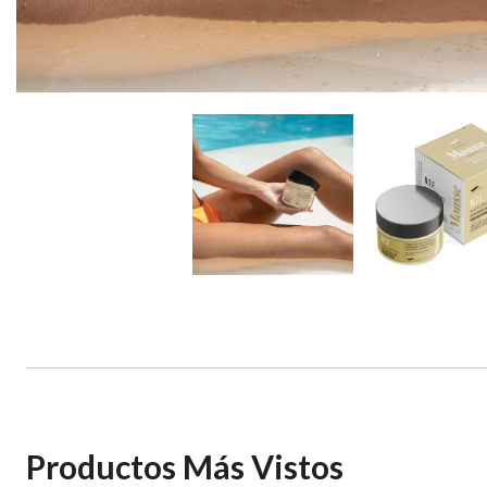
Crema N.T.F. Naturfeel -
Productos Más Vistos
-