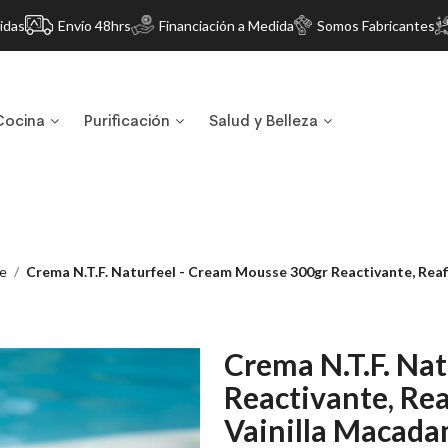
idas
Envío 48hrs
Financiación a Medida
Somos Fabricantes
Cocina
Purificación
Salud y Belleza
e
Crema N.T.F. Naturfeel - Cream Mousse 300gr Reactivante, Rea
Crema N.T.F. Na
Reactivante, Re
Vainilla Macada