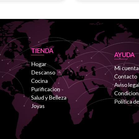
TIENDA
AYUDA
Hogar
Mi cuenta
Descanso
Contacto
Cocina
Aviso lega
Purificacion
Condicion
Salud y Belleza
Política d
Joyas