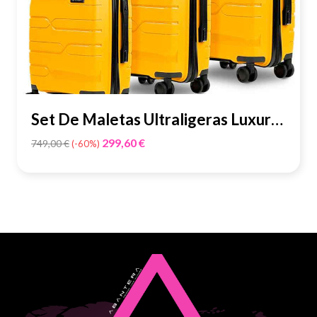
Set De Maletas Ultraligeras Luxury
- Grafeno...
Precio
299,60 €
749,00 €
-60%
base