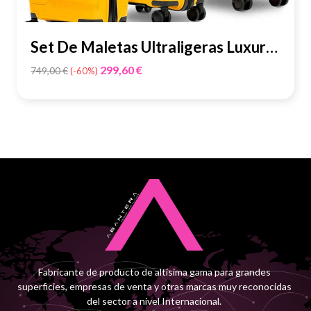
Piedras Preciosas Adicionales:
2 Perlas Naturales
Set De Maletas Ultraligeras Luxury
Cultivadas 0,6 x 0,6
- Grafeno...
Precio
299,60 €
749,00 €
-60%
Quilates de Piedras Preciosas:
(2) 0,1 Quilates
base
Prueba de Resistencia de Esmaltado:
23,25 y 38,9
años
Fabricante de producto de altísima gama para grandes
superficies, empresas de venta y otras marcas muy reconocidas
del sector a nivel Internacional.