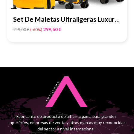
Masters of Linen 100% Made Europe
Global Recycled Standard
Set De Maletas Ultraligeras Luxury
Global Organic Textile Standard GOTS
Better Cotton Initiative
- Grafeno...
Precio
299,60 €
749,00 €
-60%
Responsible Woods Standards
base
Organic 100 Content Standard
Fabricante de producto de altísima gama para grandes
superficies, empresas de venta y otras marcas muy reconocidas
del sector a nivel Internacional.