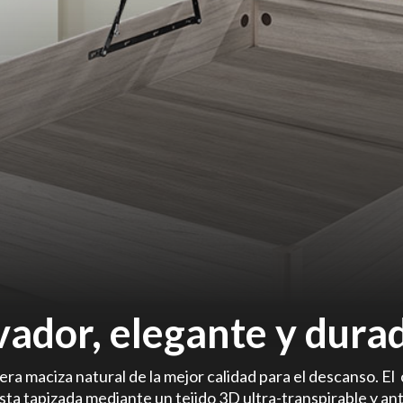
vador, elegante y dura
maciza natural de la mejor calidad para el descanso. El 
esta tapizada mediante un tejido 3D ultra-transpirable y a