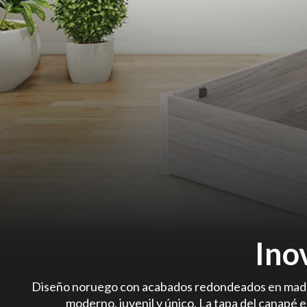
Ino
Diseño noruego con acabados redondeados en madera 
moderno, juvenil y único. La tapa del canapé 