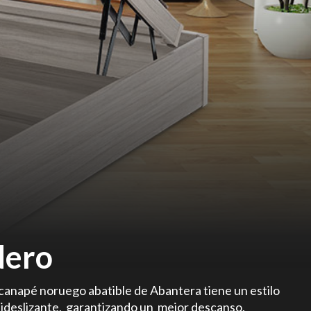
dero
canapé noruego abatible de Abantera tiene un estilo
ntideslizante, garantizando un mejor descanso.