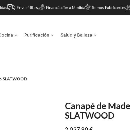
idas
Envío 48hrs
Financiación a Medida
Somos Fabricantes
Cocina
Purificación
Salud y Belleza
Duo SLATWOOD
Canapé de Made
SLATWOOD
2.037,80 €