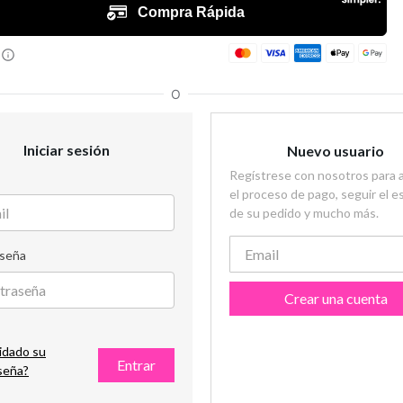
Iniciar sesión
Nuevo usuario
Regístrese con nosotros para ag
el proceso de pago, seguir el e
de su pedido y mucho más.
seña
Crear una cuenta
idado su
Entrar
seña?