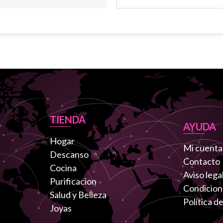
TIENDA
AYUDA
Hogar
Mi cuenta
Descanso
Contacto
Cocina
Aviso lega
Purificacion
Condicion
Salud y Belleza
Política d
Joyas